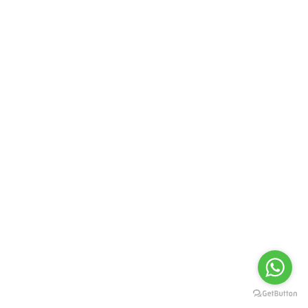
A CASA DE VILAPOUCA, situa-se em Codeçoso, Concelho de
Celorico de Basto Distrito de Braga, Portugal. É uma casa
com história. Estima-se que tenha sido construída no
século XVIII, sendo visíveis inscrições com a data de 1743.
Esta casa foi propriedade da