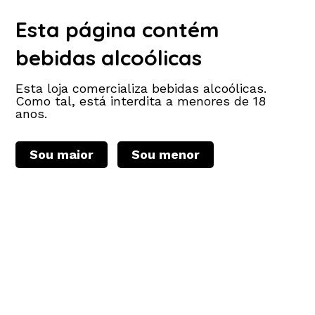
VINHOS AUTÊNTICOS Respeito pelo Terroir. Pequeno
produtor, Respeito pelas práticas ancestrais, baixa
Esta página contém
intervenção enológica.
bebidas alcoólicas
Esta loja comercializa bebidas alcoólicas.
Como tal, está interdita a menores de 18
anos.
Sou maior
Sou menor
Carrinho de compras (0)
Login
Total:
0,00 €
Home
Sobre nós