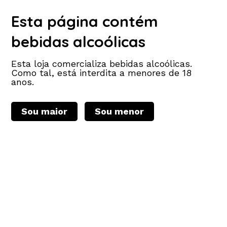
VINHOS AUTÊNTICOS Respeito pelo Terroir. Pequeno
produtor, Respeito pelas práticas ancestrais, baixa
Esta página contém
intervenção enológica.
bebidas alcoólicas
Esta loja comercializa bebidas alcoólicas.
Como tal, está interdita a menores de 18
anos.
Sou maior
Sou menor
Carrinho de compras (0)
Login
Total:
0,00 €
Home
Produtos
Sobre nós